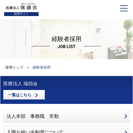
採用サイト
経験者採用
JOB LIST
採用トップ
＞
経験者採用
医療法人 瑞頌会
一覧はこちら
法人本部 事務職 常勤
入職お祝い金制度について